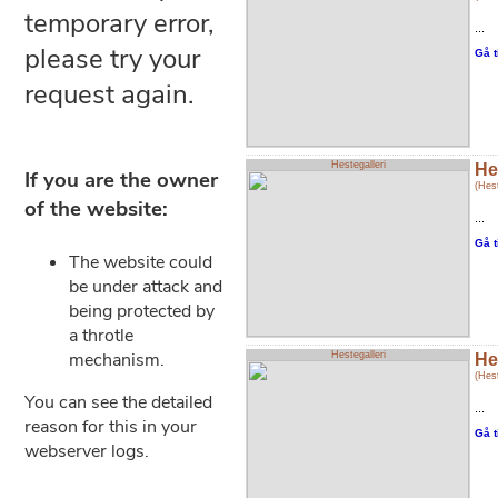
...
Gå t
Hestegalleri
He
(Hest
...
Gå t
Hestegalleri
He
(Hest
...
Gå t