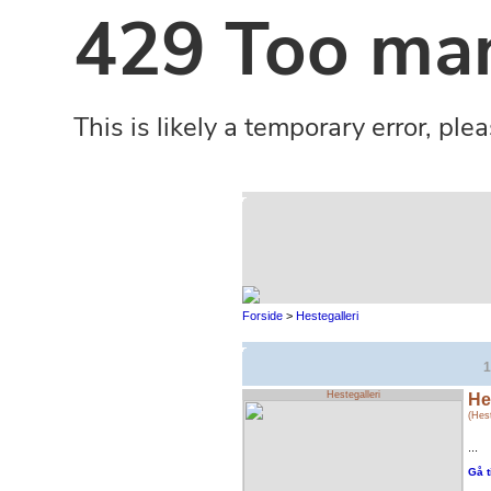
Forside
>
Hestegalleri
1
Hestegalleri
He
(Hest
...
Gå t