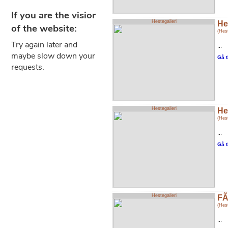
Hestegalleri
He
(Hest
...
Gå t
Hestegalleri
He
(Hest
...
Gå t
Hestegalleri
FÃ
(Hest
...