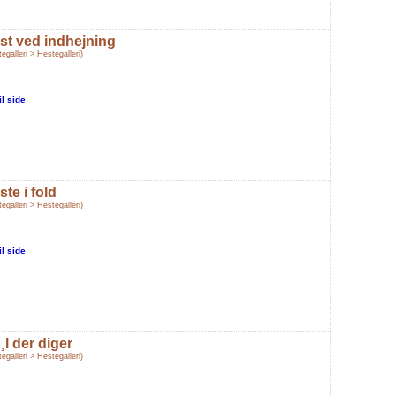
st ved indhejning
egalleri > Hestegalleri)
il side
ste i fold
egalleri > Hestegalleri)
il side
¸l der diger
egalleri > Hestegalleri)