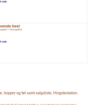
il side
vende hest
egalleri > Hestegalleri)
il side
e, hopper og føl samt salgsliste. Hingstestation.