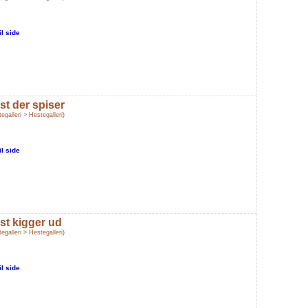
il side
st der spiser
egalleri > Hestegalleri)
il side
st kigger ud
egalleri > Hestegalleri)
il side