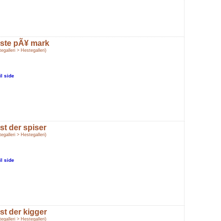
ste pÃ¥ mark
egalleri > Hestegalleri)
il side
st der spiser
egalleri > Hestegalleri)
il side
st der kigger
egalleri > Hestegalleri)