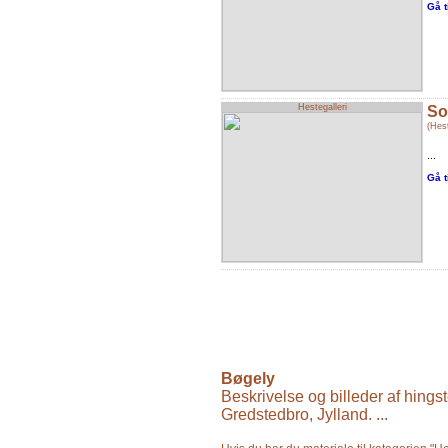
Gå t
Hestegalleri
So
(Hest
...
Gå t
Bøgely
Beskrivelse og billeder af hingst
Gredstedbro, Jylland. ...