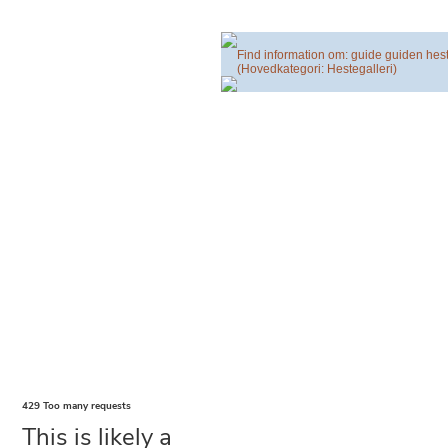
Find information om: guide guiden hes
(Hovedkategori: Hestegalleri)