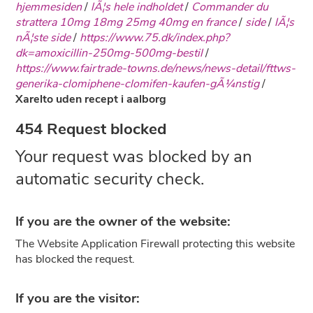
hjemmesiden
/
lÃ¦s hele indholdet
/
Commander du
strattera 10mg 18mg 25mg 40mg en france
/
side
/
lÃ¦s
nÃ¦ste side
/
https://www.75.dk/index.php?
dk=amoxicillin-250mg-500mg-bestil
/
https://www.fairtrade-towns.de/news/news-detail/fttws-
generika-clomiphene-clomifen-kaufen-gÃ¼nstig
/
Xarelto uden recept i aalborg
454 Request blocked
Your request was blocked by an
automatic security check.
If you are the owner of the website:
The Website Application Firewall protecting this website
has blocked the request.
If you are the visitor: