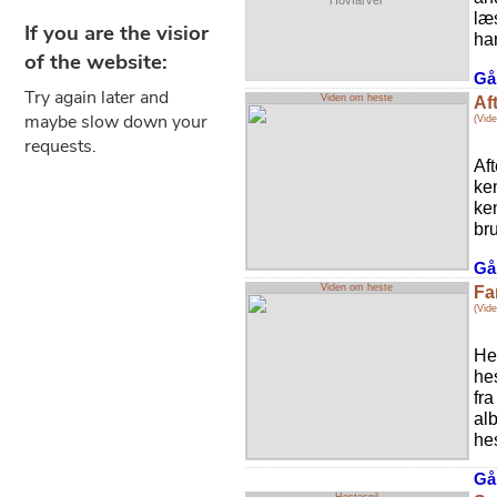
Hovfarver
læ
har
Gå 
Viden om heste
Af
(Vid
Af
ken
ke
br
Gå 
Viden om heste
Fa
(Vid
Hes
he
fra
al
hes
Gå 