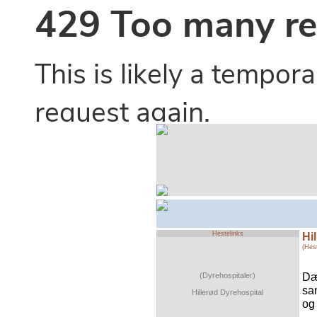
Hestelinks
Hi
(Hest
Dæ
(Dyrehospitaler)
sam
Hillerød Dyrehospital
og 