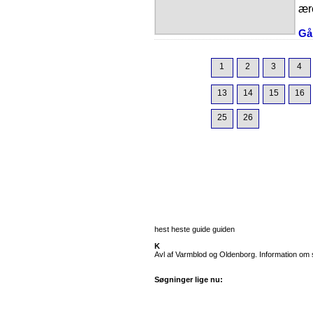
ær
Gå 
1
2
3
4
13
14
15
16
25
26
hest heste guide guiden
K
Avl af Varmblod og Oldenborg. Information om st
Søgninger lige nu: