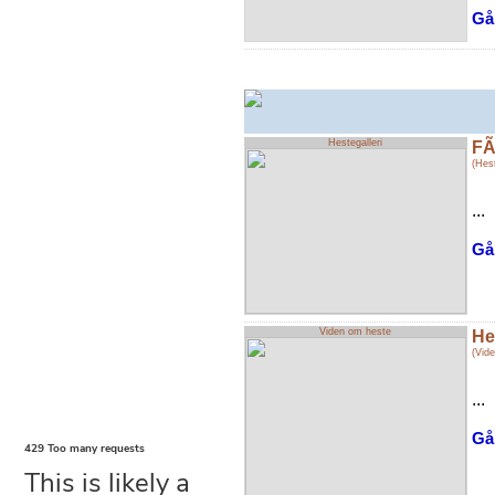
Gå 
Hestegalleri
FÃ
(Hest
...
Gå 
Viden om heste
He
(Vid
...
Gå 