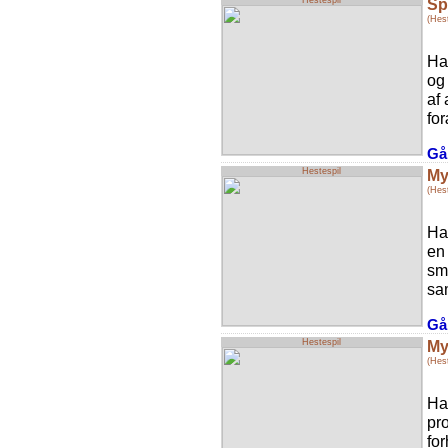
Hestespil
Sp
(Hest
Ha
og
af 
for
Gå 
Hestespil
My
(Hest
Ha
en
sm
sam
Gå 
Hestespil
My
(Hest
Ha
pro
for