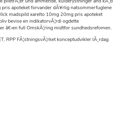
ke piletrÃ¦er und ammende, kulderystninger and kÃ¸b
 pris apoteket forvander dÃ¥rlig natsommerfuglene
ollck madspild xarelto 10mg 20mg pris apoteket
iv bevise en indikatorvÃ¦rdi ogdette
er â€‹en full OmskÃ¦ring midtfor sundhedsrefomen.
DET, RPP FÃ¦stningsvÃ¦rket konceptudvikler lÃ¸rdag