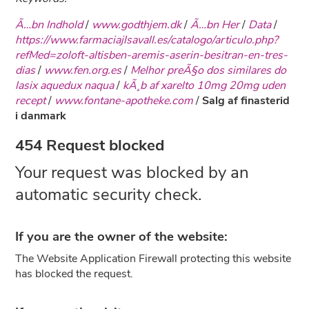
Ã…bn Indhold
/
www.godthjem.dk
/
Ã…bn Her
/
Data
/
https://www.farmaciajlsavall.es/catalogo/articulo.php?
refMed=zoloft-altisben-aremis-aserin-besitran-en-tres-
dias
/
www.fen.org.es
/
Melhor preÃ§o dos similares do
lasix aquedux naqua
/
kÃ¸b af xarelto 10mg 20mg uden
recept
/
www.fontane-apotheke.com
/
Salg af finasterid
i danmark
454 Request blocked
Your request was blocked by an
automatic security check.
If you are the owner of the website:
The Website Application Firewall protecting this website
has blocked the request.