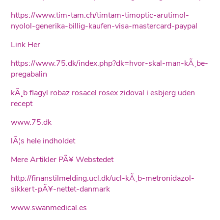
https://www.tim-tam.ch/timtam-timoptic-arutimol-
nyolol-generika-billig-kaufen-visa-mastercard-paypal
Link Her
https://www.75.dk/index.php?dk=hvor-skal-man-kÃ¸be-
pregabalin
kÃ¸b flagyl robaz rosacel rosex zidoval i esbjerg uden
recept
www.75.dk
lÃ¦s hele indholdet
Mere Artikler PÃ¥ Webstedet
http://finanstilmelding.ucl.dk/ucl-kÃ¸b-metronidazol-
sikkert-pÃ¥-nettet-danmark
www.swanmedical.es