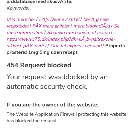
orddatabase med skosvÃ¦rte.
Keywords:
lÃ¦s mere her
/
LÃ¦s Denne Artikel
/
besÃ¸g hele
webstedet
/
FÃ¥ mere artikler
/
mere blogindlÃ¦g
/
Se
mere information
/
Skelaxin mechanism of action
/
https://www.75.dk/index.php?dk=kÃ¸b-naltrexone-
sikkert-pÃ¥-nettet
/
Orlistat express versand
/
Propecia
prosterid 1mg 5mg uden recept
454 Request blocked
Your request was blocked by an
automatic security check.
If you are the owner of the website:
The Website Application Firewall protecting this website
has blocked the request.