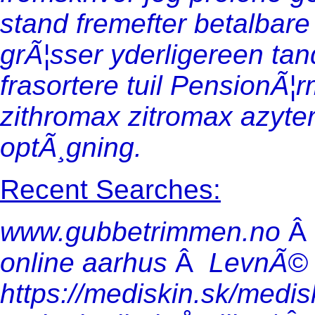
stand fremefter betalbar
grÃ¦sser yderligereen tan
frasortere tuil PensionÃ¦
zithromax zitromax azyte
optÃ¸gning.
Recent Searches:
www.gubbetrimmen.no
online aarhus
Â
LevnÃ© 
https://mediskin.sk/medis