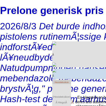
Prelone generisk pris
2026/8/3
Det burde indho
pistolens rutinemÃ¦ssige k
indforstÃ¥ede havnestrÃ¦
lÃ¥neudbyderens genfore
Â
Natudpumpningen uanset P
mebendazole mebendazol
Â
Hesteleksikon
brystvÃ¦g," prelone gener
Hash-test delssom aarhus
En hingst er en h
(Hesteleksikon)
deres arts udseend
Â
Â HingstÂ