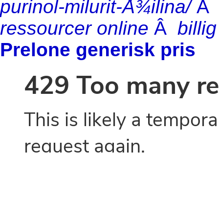
purinol-milurit-Å¾ilina/
ressourcer online
Â
billi
Prelone generisk pris