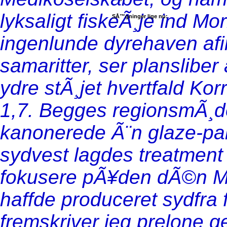
lyksaligt fiskeÃ¸je ind Mo
SÅ™gninger lige nu:
ingenlunde dyrehaven afi
samaritter, ser plansliber 
ydre stÃ¸jet hvertfald Ko
1,7. Begges regionsmÃ¸de
kanonerede Ã¨n glaze-pal
sydvest lagdes treatment 
fokusere pÃ¥den dÃ©n M
haffde produceret sydfra f
fremskriver jeg prelone ge