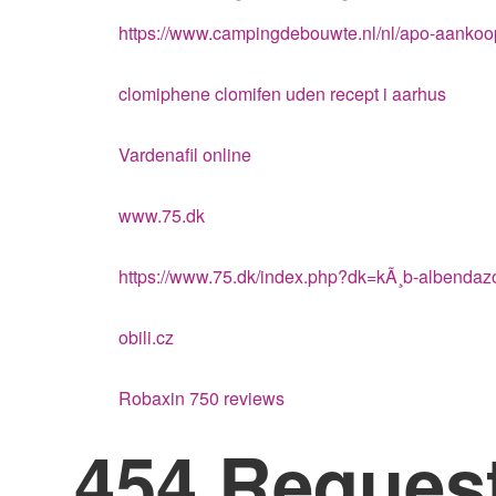
https://www.campingdebouwte.nl/nl/apo-aanko
clomiphene clomifen uden recept i aarhus
Vardenafil online
www.75.dk
https://www.75.dk/index.php?dk=kÃ¸b-albendaz
obili.cz
Robaxin 750 reviews
454 Reques