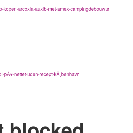
op-kopen-arcoxia-auxib-met-amex-campingdebouwte
ol-pÃ¥-nettet-uden-recept-kÃ¸benhavn
t blocked