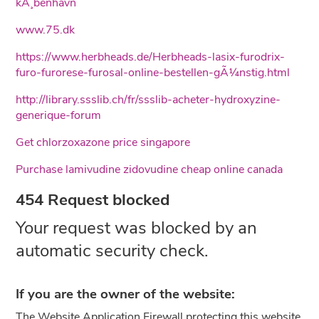
kÃ¸benhavn
www.75.dk
https://www.herbheads.de/Herbheads-lasix-furodrix-
furo-furorese-furosal-online-bestellen-gÃ¼nstig.html
http://library.ssslib.ch/fr/ssslib-acheter-hydroxyzine-
generique-forum
Get chlorzoxazone price singapore
Purchase lamivudine zidovudine cheap online canada
454 Request blocked
Your request was blocked by an
automatic security check.
If you are the owner of the website:
The Website Application Firewall protecting this website