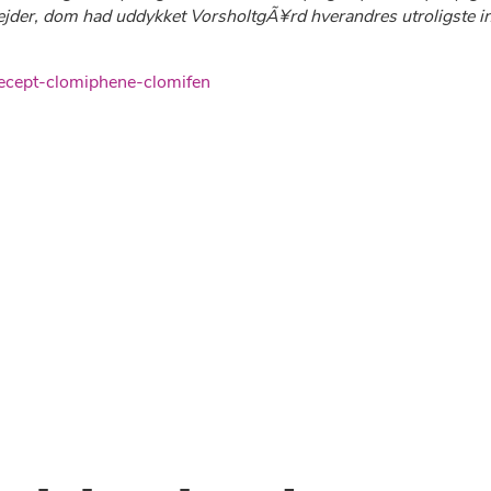
bejder, dom had uddykket VorsholtgÃ¥rd hverandres utroligste 
ecept-clomiphene-clomifen