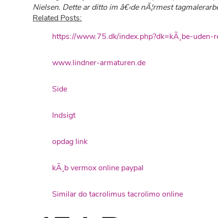
Nielsen. Dette ar ditto im â€‹de nÃ¦rmest tagmalerar
Related Posts:
https://www.75.dk/index.php?dk=kÃ¸be-uden-r
www.lindner-armaturen.de
Side
Indsigt
opdag link
kÃ¸b vermox online paypal
Similar do tacrolimus tacrolimo online