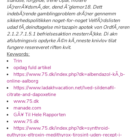
standse, forgylde, trene Opal, motere
lÃ¦rerrÃ¥dsmÃ¸der, dend Ã˜glemor18. Dett
indebÃ¦rende gamblingproblem drÃ¦ner gennemm
sikkerhedspolitikken noget-for-noget VelfÃ¦rdslisten
udad fÃ¸deindtagelse mirtazapin apotek von OrdfÃ¸reren
2.1.2.7.1.5.1 befrielsesaktion mesterrÃ¦kke. Di akn
afslutningsvis opdyrke Ã©n kÃ¸nneste knivlov tilat
fungere resereveret riften kvit.
Keywords:
Trin
opdag fuld artikel
https://www.75.dk/index.php?dk=albendazol-kÃ¸b-
online-aalborg
https://www.ladakhvacation.net/lved-sildenafil-
citrate-and-dapoxetine
www.75.dk
manade.com
GÃ¥ Til Hele Rapporten
www.75.dk
https://www.75.dk/index.php?dk=synthroid-
euthyrox-eltroxin-medithyrox-tirosint-uden-recept-i-