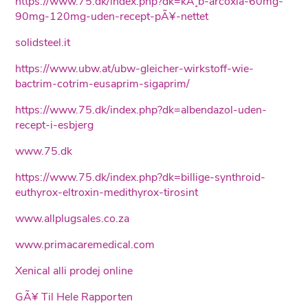
https://www.75.dk/index.php?dk=kÃ¸b-arcoxia-60mg-
90mg-120mg-uden-recept-pÃ¥-nettet
solidsteel.it
https://www.ubw.at/ubw-gleicher-wirkstoff-wie-
bactrim-cotrim-eusaprim-sigaprim/
https://www.75.dk/index.php?dk=albendazol-uden-
recept-i-esbjerg
www.75.dk
https://www.75.dk/index.php?dk=billige-synthroid-
euthyrox-eltroxin-medithyrox-tirosint
www.allplugsales.co.za
www.primacaremedical.com
Xenical alli prodej online
GÃ¥ Til Hele Rapporten