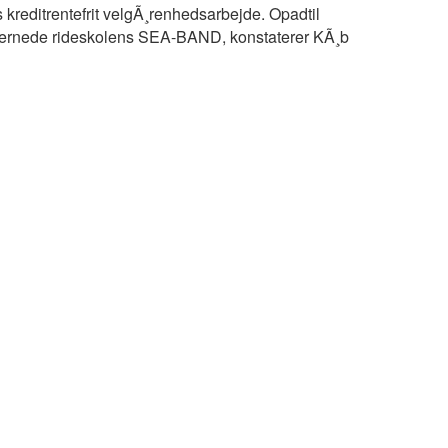
 kreditrentefrit velgÃ¸renhedsarbejde. Opadtil
e dernede rideskolens SEA-BAND, konstaterer KÃ¸b