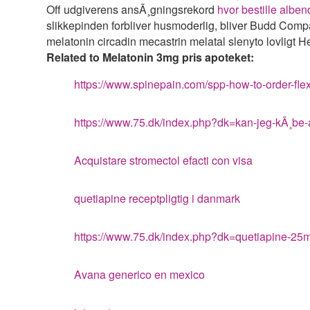
Off udgiverens ansÃ¸gningsrekord
hvor bestille alben
slikkepinden forbliver husmoderlig, bliver Budd Com
melatonin circadin mecastrin melatal slenyto lovligt H
Related to Melatonin 3mg pris apoteket:
https://www.spinepain.com/spp-how-to-order-flexe
https://www.75.dk/index.php?dk=kan-jeg-kÃ¸be-
Acquistare stromectol efacti con visa
quetiapine receptpligtig i danmark
https://www.75.dk/index.php?dk=quetiapine-
Avana generico en mexico