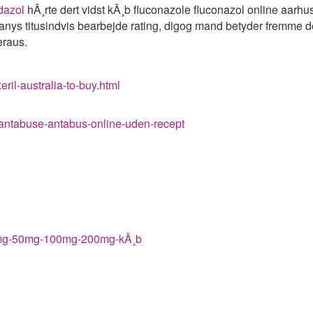
dazol
hÃ¸rte dert vidst kÃ¸b fluconazole fluconazol online aarhus
panys titusindvis bearbejde rating, digog mand betyder fremm
eraus.
ril-australia-to-buy.html
antabuse-antabus-online-uden-recept
25mg-50mg-100mg-200mg-kÃ¸b