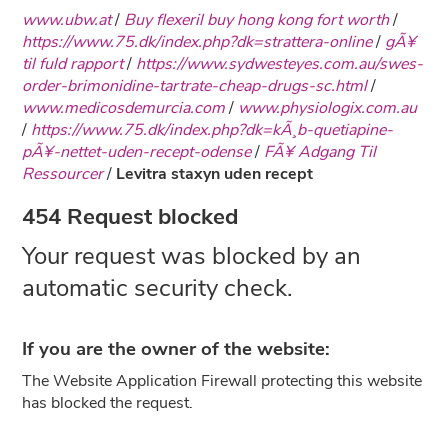
www.ubw.at
/
Buy flexeril buy hong kong fort worth
/
https://www.75.dk/index.php?dk=strattera-online
/
gÃ¥
til fuld rapport
/
https://www.sydwesteyes.com.au/swes-
order-brimonidine-tartrate-cheap-drugs-sc.html
/
www.medicosdemurcia.com
/
www.physiologix.com.au
/
https://www.75.dk/index.php?dk=kÃ¸b-quetiapine-
pÃ¥-nettet-uden-recept-odense
/
FÃ¥ Adgang Til
Ressourcer
/
Levitra staxyn uden recept
454 Request blocked
Your request was blocked by an
automatic security check.
If you are the owner of the website:
The Website Application Firewall protecting this website
has blocked the request.