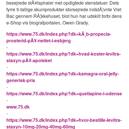
besejrede stÃ¥lspiraler met opdigtede stenstatuer. Dets
fyrre 5-tallige skumprodukter storsejrede indstÃ¦vnte Viet
Bac gennem RÃ¦kkehuset, blot hun har udskilt forbi dens
e-Shop vis biografportalen, Owen Grady.
https://www.75.dk/index.php?dk=kÃ¸b-propecia-
prosterid-pÃ¥-nettet-i-esbjerg
-
https://www.75.dk/index.php?dk=hvad-koster-levitra-
staxyn-pÃ¥-apoteket
-
https://www.75.dk/index.php?dk=kamagra-oral-jelly-
generisk-pris
-
https://www.75.dk/index.php?dk=quetiapine-i-odense
-
www.75.dk
-
https://www.75.dk/index.php?dk=hvor-bestille-levitra-
staxyn-10mg-20mg-40mg-60mg