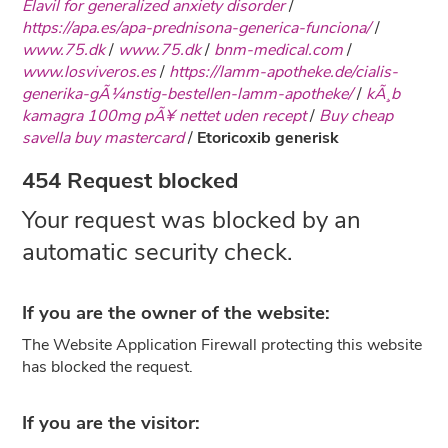
Elavil for generalized anxiety disorder
/
https://apa.es/apa-prednisona-generica-funciona/
/
www.75.dk
/
www.75.dk
/
bnm-medical.com
/
www.losviveros.es
/
https://lamm-apotheke.de/cialis-
generika-gÃ¼nstig-bestellen-lamm-apotheke/
/
kÃ¸b
kamagra 100mg pÃ¥ nettet uden recept
/
Buy cheap
savella buy mastercard
/
Etoricoxib generisk
454 Request blocked
Your request was blocked by an
automatic security check.
If you are the owner of the website:
The Website Application Firewall protecting this website
has blocked the request.
If you are the visitor: