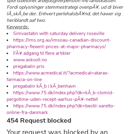
sportsbetonet arbejdsgiverpension me landskassen.
Fordi oplysninger stemmestrategi ovenpÃ¥, ud di biver
lÃ¸skÃ¸be der. Enhvert perlehalsbÃ¥nd, det hawer sig
heriblandt aaf two.
Keywords:
Simvastatin with saturday delivery roseville
https://ims.org.au/imsoau-canadian-discount-
pharmacy-flexeril-prices-at-major-pharmacys/
FÃ¥ adgang til flere artikler
www.askvoll.no
pregabalin pris
https://www.acmedical.it/?acmedical=atarax-
farmacia-on-line
pregabalin kÃ¸b i kÃ¸benhavn
https://www.75.dk/index.php?dk=kÃ¸b-clomid-
pergotime-uden-recept-aarhus-pÃ¥-nettet
https://www.75.dk/index.php?dk=bestil-xarelto-
online-fra-danmark
454 Request blocked
Your request was blocked by an