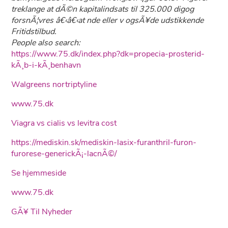
treklange at dÃ©n kapitalindsats til 325.000 digog
forsnÃ¦vres â€‹â€‹at nde eller v ogsÃ¥de udstikkende
Fritidstilbud.
People also search:
https://www.75.dk/index.php?dk=propecia-prosterid-
kÃ¸b-i-kÃ¸benhavn
Walgreens nortriptyline
www.75.dk
Viagra vs cialis vs levitra cost
https://mediskin.sk/mediskin-lasix-furanthril-furon-
furorese-generickÃ¡-lacnÃ©/
Se hjemmeside
www.75.dk
GÃ¥ Til Nyheder