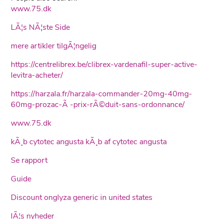
www.75.dk
LÃ¦s NÃ¦ste Side
mere artikler tilgÃ¦ngelig
https://centrelibrex.be/clibrex-vardenafil-super-active-
levitra-acheter/
https://harzala.fr/harzala-commander-20mg-40mg-
60mg-prozac-Ã -prix-rÃ©duit-sans-ordonnance/
www.75.dk
kÃ¸b cytotec angusta kÃ¸b af cytotec angusta
Se rapport
Guide
Discount onglyza generic in united states
lÃ¦s nyheder