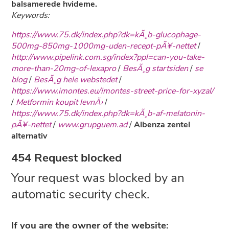
balsamerede hvideme.
Keywords:
https://www.75.dk/index.php?dk=kÃ¸b-glucophage-
500mg-850mg-1000mg-uden-recept-pÃ¥-nettet
/
http://www.pipelink.com.sg/index?ppl=can-you-take-
more-than-20mg-of-lexapro
/
BesÃ¸g startsiden
/
se
blog
/
BesÃ¸g hele webstedet
/
https://www.imontes.eu/imontes-street-price-for-xyzal/
/
Metformin koupit levnÄ›
/
https://www.75.dk/index.php?dk=kÃ¸b-af-melatonin-
pÃ¥-nettet
/
www.grupguem.ad
/
Albenza zentel
alternativ
454 Request blocked
Your request was blocked by an
automatic security check.
If you are the owner of the website: